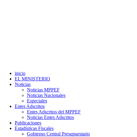
inicio
EL MINISTERIO
Noticias
Noticias MPPEF
Noticias Nacionales
Especiales
Entes Adscritos
Entes Adscritos del MPPEF
Noticias Entes Adscritos
Publicaciones
Estadísticas Fiscales
Gobierno Central Presupuestario