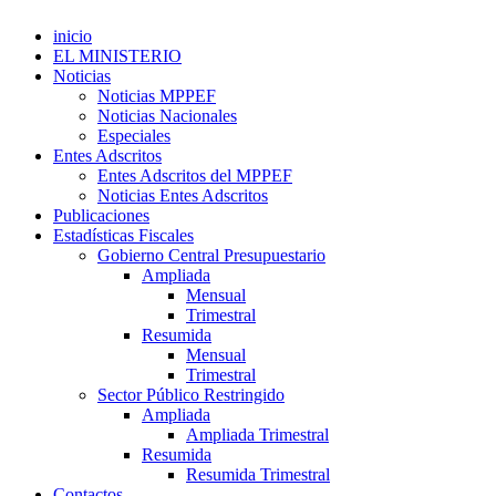
inicio
EL MINISTERIO
Noticias
Noticias MPPEF
Noticias Nacionales
Especiales
Entes Adscritos
Entes Adscritos del MPPEF
Noticias Entes Adscritos
Publicaciones
Estadísticas Fiscales
Gobierno Central Presupuestario
Ampliada
Mensual
Trimestral
Resumida
Mensual
Trimestral
Sector Público Restringido
Ampliada
Ampliada Trimestral
Resumida
Resumida Trimestral
Contactos