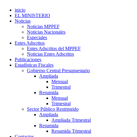
inicio
EL MINISTERIO
Noticias
Noticias MPPEF
Noticias Nacionales
Especiales
Entes Adscritos
Entes Adscritos del MPPEF
Noticias Entes Adscritos
Publicaciones
Estadísticas Fiscales
Gobierno Central Presupuestario
Ampliada
Mensual
Trimestral
Resumida
Mensual
Trimestral
Sector Público Restringido
Ampliada
Ampliada Trimestral
Resumida
Resumida Trimestral
Contactos