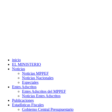
inicio
EL MINISTERIO
Noticias
Noticias MPPEF
Noticias Nacionales
Especiales
Entes Adscritos
Entes Adscritos del MPPEF
Noticias Entes Adscritos
Publicaciones
Estadísticas Fiscales
Gobierno Central Presupuestario