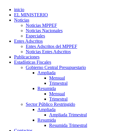
inicio
EL MINISTERIO
Noticias
Noticias MPPEF
Noticias Nacionales
Especiales
Entes Adscritos
Entes Adscritos del MPPEF
Noticias Entes Adscritos
Publicaciones
Estadísticas Fiscales
Gobierno Central Presupuestario
Ampliada
Mensual
Trimestral
Resumida
Mensual
Trimestral
Sector Público Restringido
Ampliada
Ampliada Trimestral
Resumida
Resumida Trimestral
Contactos