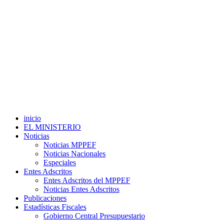
inicio
EL MINISTERIO
Noticias
Noticias MPPEF
Noticias Nacionales
Especiales
Entes Adscritos
Entes Adscritos del MPPEF
Noticias Entes Adscritos
Publicaciones
Estadísticas Fiscales
Gobierno Central Presupuestario