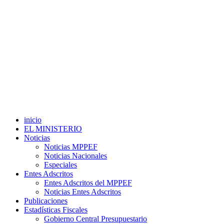
inicio
EL MINISTERIO
Noticias
Noticias MPPEF
Noticias Nacionales
Especiales
Entes Adscritos
Entes Adscritos del MPPEF
Noticias Entes Adscritos
Publicaciones
Estadísticas Fiscales
Gobierno Central Presupuestario