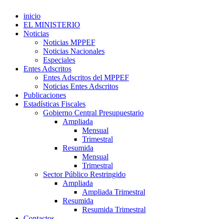
inicio
EL MINISTERIO
Noticias
Noticias MPPEF
Noticias Nacionales
Especiales
Entes Adscritos
Entes Adscritos del MPPEF
Noticias Entes Adscritos
Publicaciones
Estadísticas Fiscales
Gobierno Central Presupuestario
Ampliada
Mensual
Trimestral
Resumida
Mensual
Trimestral
Sector Público Restringido
Ampliada
Ampliada Trimestral
Resumida
Resumida Trimestral
Contactos