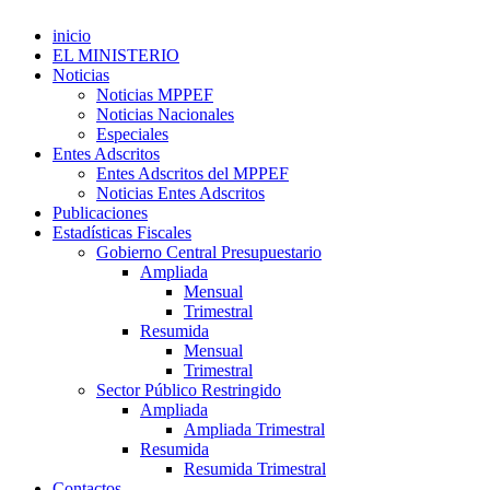
inicio
EL MINISTERIO
Noticias
Noticias MPPEF
Noticias Nacionales
Especiales
Entes Adscritos
Entes Adscritos del MPPEF
Noticias Entes Adscritos
Publicaciones
Estadísticas Fiscales
Gobierno Central Presupuestario
Ampliada
Mensual
Trimestral
Resumida
Mensual
Trimestral
Sector Público Restringido
Ampliada
Ampliada Trimestral
Resumida
Resumida Trimestral
Contactos