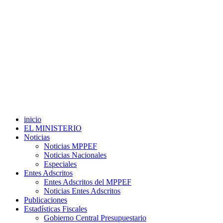
inicio
EL MINISTERIO
Noticias
Noticias MPPEF
Noticias Nacionales
Especiales
Entes Adscritos
Entes Adscritos del MPPEF
Noticias Entes Adscritos
Publicaciones
Estadísticas Fiscales
Gobierno Central Presupuestario