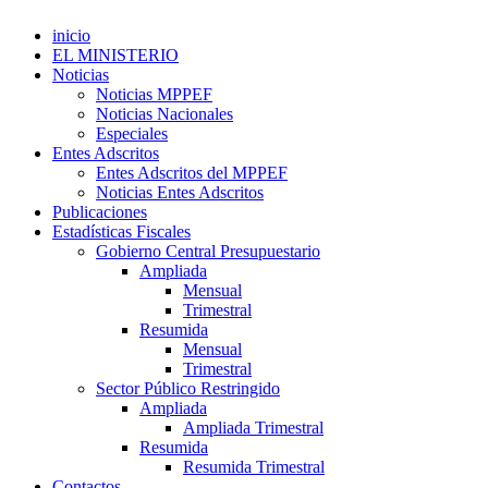
inicio
EL MINISTERIO
Noticias
Noticias MPPEF
Noticias Nacionales
Especiales
Entes Adscritos
Entes Adscritos del MPPEF
Noticias Entes Adscritos
Publicaciones
Estadísticas Fiscales
Gobierno Central Presupuestario
Ampliada
Mensual
Trimestral
Resumida
Mensual
Trimestral
Sector Público Restringido
Ampliada
Ampliada Trimestral
Resumida
Resumida Trimestral
Contactos