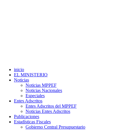
inicio
EL MINISTERIO
Noticias
Noticias MPPEF
Noticias Nacionales
Especiales
Entes Adscritos
Entes Adscritos del MPPEF
Noticias Entes Adscritos
Publicaciones
Estadísticas Fiscales
Gobierno Central Presupuestario