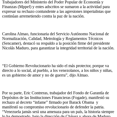
Trabajadores del Ministerio del Poder Popular de Economía y
Finanzas (Mppef) y entes adscritos se sumaron a la actividad para
expresar su rechazo contundente a las agresiones imperialistas que
continúan arremetiendo contra la paz de la nación.
Carolina Almao, funcionaria del Servicio Autónomo Nacional de
Normalización, Calidad, Metrología y Reglamentos Técnicos
(Sencamer), destacó su respaldo a la posición firme del presidente
Nicolás Maduro, para garantizar la integridad territorial de la nación.
“El Gobierno Revolucionario ha sido el más protector, porque va
directo a lo social, al pueblo, a los venezolanos, a los niños y niñas,
es un gobierno de amor y no de guerra”, dijo Almao.
Por su parte, Eric Contreras, trabajador del Fondo de Garantía de
Depósitos de las Instituciones Financieras (Fogade), manifestó su
rechazo al decreto “infame” firmado por Barack Obama y
manifestó su compromiso revolucionario de defender la patria.
“Venezuela jamás será una amenaza para un país, la historia siempre
lo ha demostrado, bajo la dirección de Chávez y ahora de Maduro,