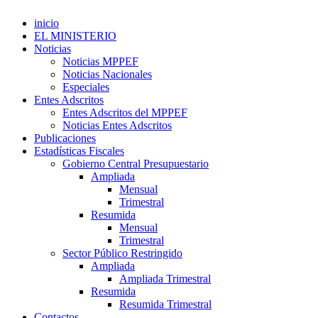
inicio
EL MINISTERIO
Noticias
Noticias MPPEF
Noticias Nacionales
Especiales
Entes Adscritos
Entes Adscritos del MPPEF
Noticias Entes Adscritos
Publicaciones
Estadísticas Fiscales
Gobierno Central Presupuestario
Ampliada
Mensual
Trimestral
Resumida
Mensual
Trimestral
Sector Público Restringido
Ampliada
Ampliada Trimestral
Resumida
Resumida Trimestral
Contactos