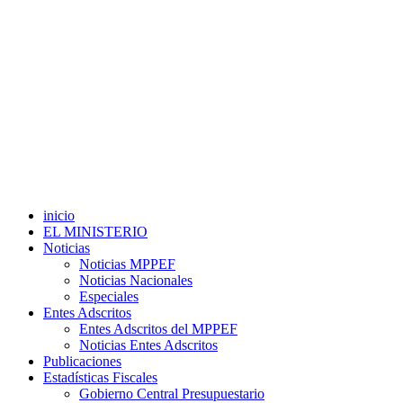
inicio
EL MINISTERIO
Noticias
Noticias MPPEF
Noticias Nacionales
Especiales
Entes Adscritos
Entes Adscritos del MPPEF
Noticias Entes Adscritos
Publicaciones
Estadísticas Fiscales
Gobierno Central Presupuestario