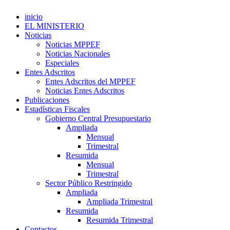
inicio
EL MINISTERIO
Noticias
Noticias MPPEF
Noticias Nacionales
Especiales
Entes Adscritos
Entes Adscritos del MPPEF
Noticias Entes Adscritos
Publicaciones
Estadísticas Fiscales
Gobierno Central Presupuestario
Ampliada
Mensual
Trimestral
Resumida
Mensual
Trimestral
Sector Público Restringido
Ampliada
Ampliada Trimestral
Resumida
Resumida Trimestral
Contactos