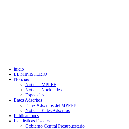
inicio
EL MINISTERIO
Noticias
Noticias MPPEF
Noticias Nacionales
Especiales
Entes Adscritos
Entes Adscritos del MPPEF
Noticias Entes Adscritos
Publicaciones
Estadísticas Fiscales
Gobierno Central Presupuestario