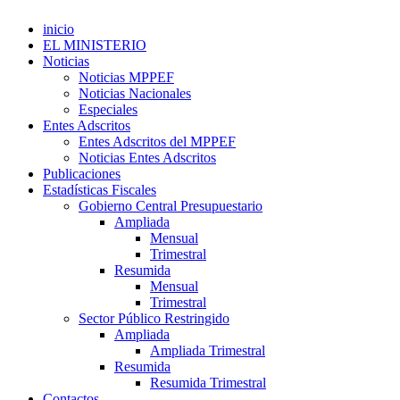
inicio
EL MINISTERIO
Noticias
Noticias MPPEF
Noticias Nacionales
Especiales
Entes Adscritos
Entes Adscritos del MPPEF
Noticias Entes Adscritos
Publicaciones
Estadísticas Fiscales
Gobierno Central Presupuestario
Ampliada
Mensual
Trimestral
Resumida
Mensual
Trimestral
Sector Público Restringido
Ampliada
Ampliada Trimestral
Resumida
Resumida Trimestral
Contactos