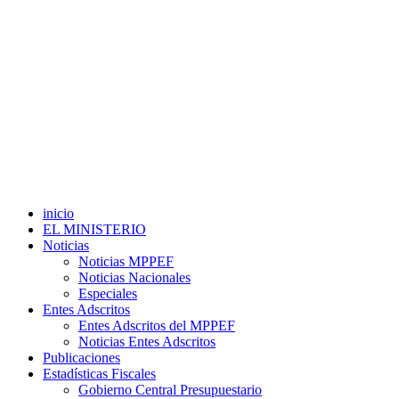
inicio
EL MINISTERIO
Noticias
Noticias MPPEF
Noticias Nacionales
Especiales
Entes Adscritos
Entes Adscritos del MPPEF
Noticias Entes Adscritos
Publicaciones
Estadísticas Fiscales
Gobierno Central Presupuestario