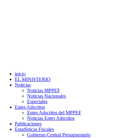
inicio
EL MINISTERIO
Noticias
Noticias MPPEF
Noticias Nacionales
Especiales
Entes Adscritos
Entes Adscritos del MPPEF
Noticias Entes Adscritos
Publicaciones
Estadísticas Fiscales
Gobierno Central Presupuestario