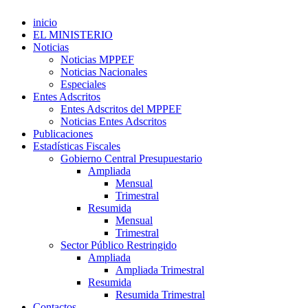
inicio
EL MINISTERIO
Noticias
Noticias MPPEF
Noticias Nacionales
Especiales
Entes Adscritos
Entes Adscritos del MPPEF
Noticias Entes Adscritos
Publicaciones
Estadísticas Fiscales
Gobierno Central Presupuestario
Ampliada
Mensual
Trimestral
Resumida
Mensual
Trimestral
Sector Público Restringido
Ampliada
Ampliada Trimestral
Resumida
Resumida Trimestral
Contactos