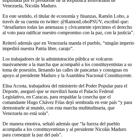
impulsada por el presidente de la República Bolivariana de
Venezuela, Nicolás Maduro.
En este sentido, el titular de economía y finanzas, Ramón Lobo, a
través de su cuenta en twitter: @RamonLoboPSUV, escribió que:
“desafiamos todas las amenazas y cívicamente ejercimos el derecho
al voto para ratificar nuestro compromiso con la paz, con la justicia”.
Reiteró además que en Venezuela manda el pueblo, “ningún imperio
impedirá nuestra Patria libre, carajo”.
Los trabajadores de la administración pública se volcaron
masivamente a la marcha que acompañó a los constituyentistas a su
toma de posesión, llenando las calles de pancartas y consignas en
apoyo al presidente Maduro y la Asamblea Nacional Constituyente.
Elisa Acosta, trabajadora del ministerio del Poder Popular para el
Deporte, aseguró que se movilizó hasta el Palacio Federal
Legislativo, en Caracas, para respaldar la cosecha que el
comandante Hugo Chávez Frías dejó sembrada en este país “y para
demostrarle al mundo, con esta marcha multitudinaria, que
Venezuela no está sola”.
De manera emotiva, señaló además que “la fuerza del pueblo
acompaña a los constituyentistas y al presidente Nicolás Maduro
para conseguir la paz del país”.