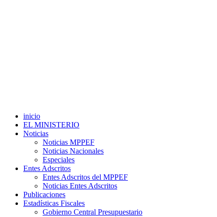
inicio
EL MINISTERIO
Noticias
Noticias MPPEF
Noticias Nacionales
Especiales
Entes Adscritos
Entes Adscritos del MPPEF
Noticias Entes Adscritos
Publicaciones
Estadísticas Fiscales
Gobierno Central Presupuestario