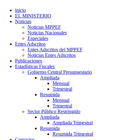
inicio
EL MINISTERIO
Noticias
Noticias MPPEF
Noticias Nacionales
Especiales
Entes Adscritos
Entes Adscritos del MPPEF
Noticias Entes Adscritos
Publicaciones
Estadísticas Fiscales
Gobierno Central Presupuestario
Ampliada
Mensual
Trimestral
Resumida
Mensual
Trimestral
Sector Público Restringido
Ampliada
Ampliada Trimestral
Resumida
Resumida Trimestral
Contactos