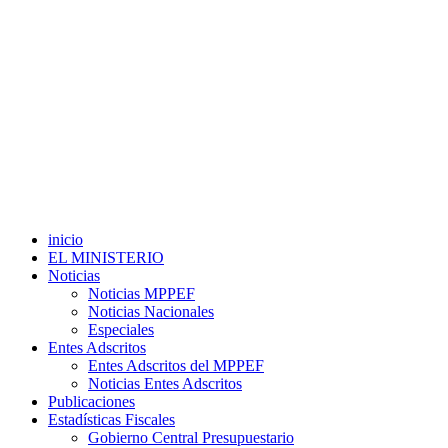
inicio
EL MINISTERIO
Noticias
Noticias MPPEF
Noticias Nacionales
Especiales
Entes Adscritos
Entes Adscritos del MPPEF
Noticias Entes Adscritos
Publicaciones
Estadísticas Fiscales
Gobierno Central Presupuestario