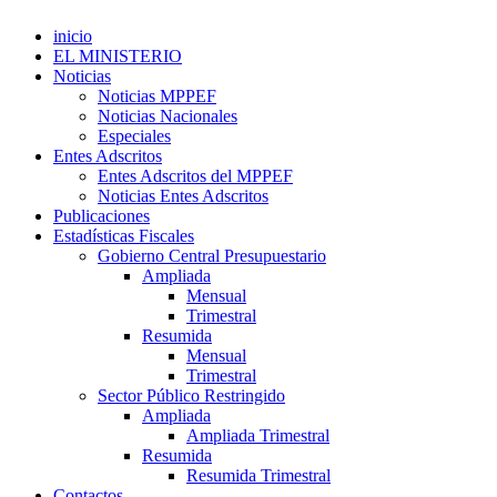
inicio
EL MINISTERIO
Noticias
Noticias MPPEF
Noticias Nacionales
Especiales
Entes Adscritos
Entes Adscritos del MPPEF
Noticias Entes Adscritos
Publicaciones
Estadísticas Fiscales
Gobierno Central Presupuestario
Ampliada
Mensual
Trimestral
Resumida
Mensual
Trimestral
Sector Público Restringido
Ampliada
Ampliada Trimestral
Resumida
Resumida Trimestral
Contactos