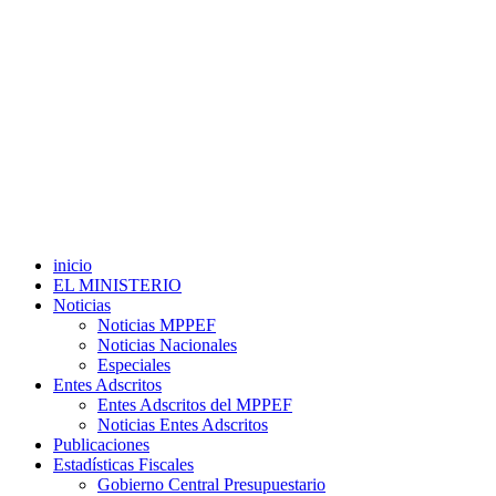
inicio
EL MINISTERIO
Noticias
Noticias MPPEF
Noticias Nacionales
Especiales
Entes Adscritos
Entes Adscritos del MPPEF
Noticias Entes Adscritos
Publicaciones
Estadísticas Fiscales
Gobierno Central Presupuestario