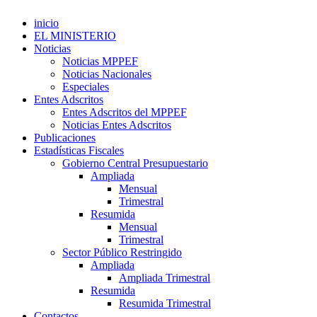
inicio
EL MINISTERIO
Noticias
Noticias MPPEF
Noticias Nacionales
Especiales
Entes Adscritos
Entes Adscritos del MPPEF
Noticias Entes Adscritos
Publicaciones
Estadísticas Fiscales
Gobierno Central Presupuestario
Ampliada
Mensual
Trimestral
Resumida
Mensual
Trimestral
Sector Público Restringido
Ampliada
Ampliada Trimestral
Resumida
Resumida Trimestral
Contactos