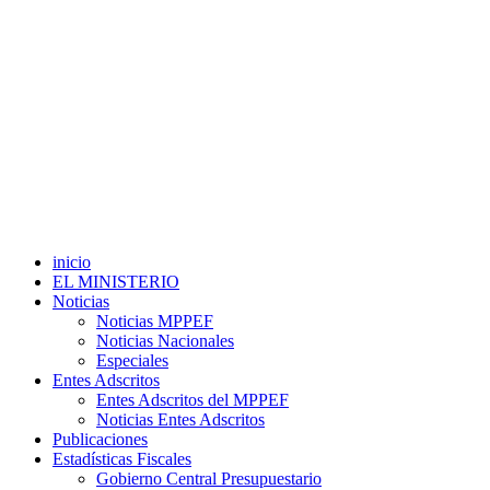
inicio
EL MINISTERIO
Noticias
Noticias MPPEF
Noticias Nacionales
Especiales
Entes Adscritos
Entes Adscritos del MPPEF
Noticias Entes Adscritos
Publicaciones
Estadísticas Fiscales
Gobierno Central Presupuestario