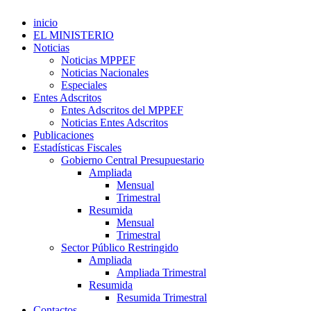
inicio
EL MINISTERIO
Noticias
Noticias MPPEF
Noticias Nacionales
Especiales
Entes Adscritos
Entes Adscritos del MPPEF
Noticias Entes Adscritos
Publicaciones
Estadísticas Fiscales
Gobierno Central Presupuestario
Ampliada
Mensual
Trimestral
Resumida
Mensual
Trimestral
Sector Público Restringido
Ampliada
Ampliada Trimestral
Resumida
Resumida Trimestral
Contactos