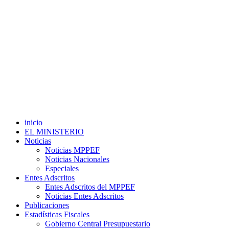
inicio
EL MINISTERIO
Noticias
Noticias MPPEF
Noticias Nacionales
Especiales
Entes Adscritos
Entes Adscritos del MPPEF
Noticias Entes Adscritos
Publicaciones
Estadísticas Fiscales
Gobierno Central Presupuestario