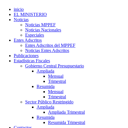
inicio
EL MINISTERIO
Noticias
Noticias MPPEF
Noticias Nacionales
Especiales
Entes Adscritos
Entes Adscritos del MPPEF
Noticias Entes Adscritos
Publicaciones
Estadísticas Fiscales
Gobierno Central Presupuestario
Ampliada
Mensual
Trimestral
Resumida
Mensual
Trimestral
Sector Público Restringido
Ampliada
Ampliada Trimestral
Resumida
Resumida Trimestral
Contactos