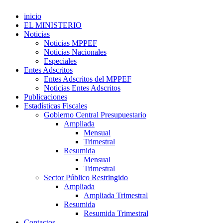
inicio
EL MINISTERIO
Noticias
Noticias MPPEF
Noticias Nacionales
Especiales
Entes Adscritos
Entes Adscritos del MPPEF
Noticias Entes Adscritos
Publicaciones
Estadísticas Fiscales
Gobierno Central Presupuestario
Ampliada
Mensual
Trimestral
Resumida
Mensual
Trimestral
Sector Público Restringido
Ampliada
Ampliada Trimestral
Resumida
Resumida Trimestral
Contactos