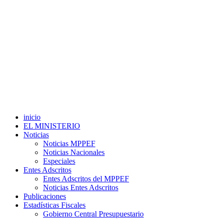
inicio
EL MINISTERIO
Noticias
Noticias MPPEF
Noticias Nacionales
Especiales
Entes Adscritos
Entes Adscritos del MPPEF
Noticias Entes Adscritos
Publicaciones
Estadísticas Fiscales
Gobierno Central Presupuestario