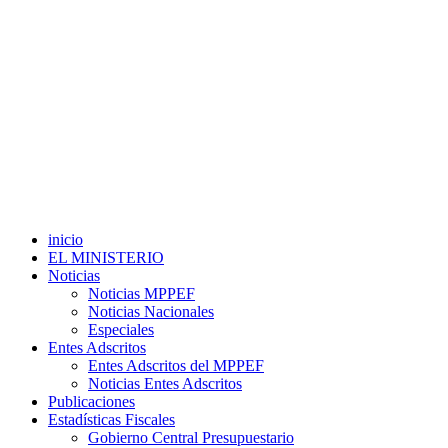
inicio
EL MINISTERIO
Noticias
Noticias MPPEF
Noticias Nacionales
Especiales
Entes Adscritos
Entes Adscritos del MPPEF
Noticias Entes Adscritos
Publicaciones
Estadísticas Fiscales
Gobierno Central Presupuestario