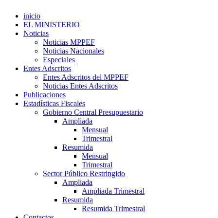
inicio
EL MINISTERIO
Noticias
Noticias MPPEF
Noticias Nacionales
Especiales
Entes Adscritos
Entes Adscritos del MPPEF
Noticias Entes Adscritos
Publicaciones
Estadísticas Fiscales
Gobierno Central Presupuestario
Ampliada
Mensual
Trimestral
Resumida
Mensual
Trimestral
Sector Público Restringido
Ampliada
Ampliada Trimestral
Resumida
Resumida Trimestral
Contactos