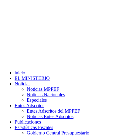
inicio
EL MINISTERIO
Noticias
Noticias MPPEF
Noticias Nacionales
Especiales
Entes Adscritos
Entes Adscritos del MPPEF
Noticias Entes Adscritos
Publicaciones
Estadísticas Fiscales
Gobierno Central Presupuestario