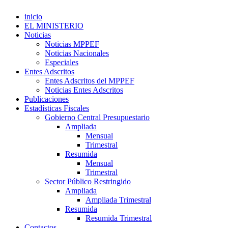
inicio
EL MINISTERIO
Noticias
Noticias MPPEF
Noticias Nacionales
Especiales
Entes Adscritos
Entes Adscritos del MPPEF
Noticias Entes Adscritos
Publicaciones
Estadísticas Fiscales
Gobierno Central Presupuestario
Ampliada
Mensual
Trimestral
Resumida
Mensual
Trimestral
Sector Público Restringido
Ampliada
Ampliada Trimestral
Resumida
Resumida Trimestral
Contactos