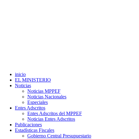
inicio
EL MINISTERIO
Noticias
Noticias MPPEF
Noticias Nacionales
Especiales
Entes Adscritos
Entes Adscritos del MPPEF
Noticias Entes Adscritos
Publicaciones
Estadísticas Fiscales
Gobierno Central Presupuestario