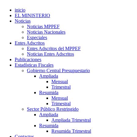
inicio
EL MINISTERIO
Noticias
Noticias MPPEF
Noticias Nacionales
Especiales
Entes Adscritos
Entes Adscritos del MPPEF
Noticias Entes Adscritos
Publicaciones
Estadísticas Fiscales
Gobierno Central Presupuestario
Ampliada
Mensual
Trimestral
Resumida
Mensual
Trimestral
Sector Público Restringido
Ampliada
Ampliada Trimestral
Resumida
Resumida Trimestral
Contactos