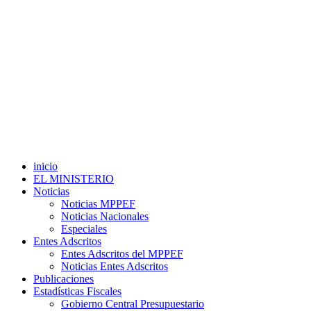
inicio
EL MINISTERIO
Noticias
Noticias MPPEF
Noticias Nacionales
Especiales
Entes Adscritos
Entes Adscritos del MPPEF
Noticias Entes Adscritos
Publicaciones
Estadísticas Fiscales
Gobierno Central Presupuestario