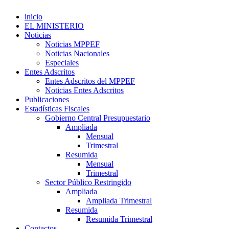
inicio
EL MINISTERIO
Noticias
Noticias MPPEF
Noticias Nacionales
Especiales
Entes Adscritos
Entes Adscritos del MPPEF
Noticias Entes Adscritos
Publicaciones
Estadísticas Fiscales
Gobierno Central Presupuestario
Ampliada
Mensual
Trimestral
Resumida
Mensual
Trimestral
Sector Público Restringido
Ampliada
Ampliada Trimestral
Resumida
Resumida Trimestral
Contactos