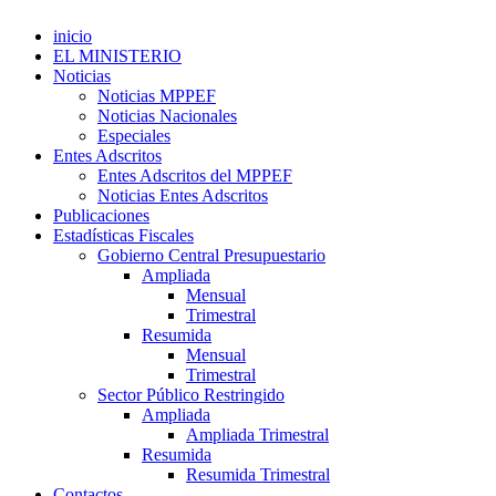
inicio
EL MINISTERIO
Noticias
Noticias MPPEF
Noticias Nacionales
Especiales
Entes Adscritos
Entes Adscritos del MPPEF
Noticias Entes Adscritos
Publicaciones
Estadísticas Fiscales
Gobierno Central Presupuestario
Ampliada
Mensual
Trimestral
Resumida
Mensual
Trimestral
Sector Público Restringido
Ampliada
Ampliada Trimestral
Resumida
Resumida Trimestral
Contactos