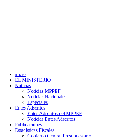
inicio
EL MINISTERIO
Noticias
Noticias MPPEF
Noticias Nacionales
Especiales
Entes Adscritos
Entes Adscritos del MPPEF
Noticias Entes Adscritos
Publicaciones
Estadísticas Fiscales
Gobierno Central Presupuestario