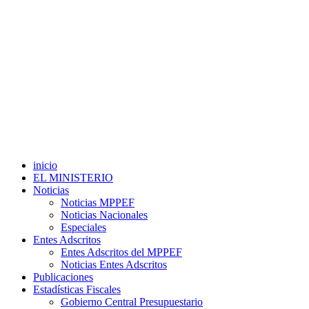
inicio
EL MINISTERIO
Noticias
Noticias MPPEF
Noticias Nacionales
Especiales
Entes Adscritos
Entes Adscritos del MPPEF
Noticias Entes Adscritos
Publicaciones
Estadísticas Fiscales
Gobierno Central Presupuestario