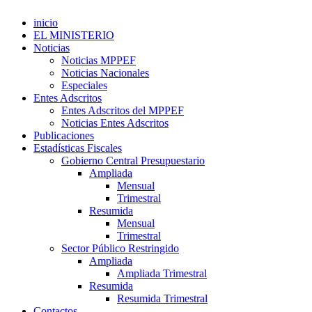
inicio
EL MINISTERIO
Noticias
Noticias MPPEF
Noticias Nacionales
Especiales
Entes Adscritos
Entes Adscritos del MPPEF
Noticias Entes Adscritos
Publicaciones
Estadísticas Fiscales
Gobierno Central Presupuestario
Ampliada
Mensual
Trimestral
Resumida
Mensual
Trimestral
Sector Público Restringido
Ampliada
Ampliada Trimestral
Resumida
Resumida Trimestral
Contactos