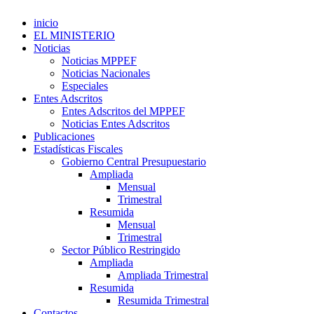
inicio
EL MINISTERIO
Noticias
Noticias MPPEF
Noticias Nacionales
Especiales
Entes Adscritos
Entes Adscritos del MPPEF
Noticias Entes Adscritos
Publicaciones
Estadísticas Fiscales
Gobierno Central Presupuestario
Ampliada
Mensual
Trimestral
Resumida
Mensual
Trimestral
Sector Público Restringido
Ampliada
Ampliada Trimestral
Resumida
Resumida Trimestral
Contactos