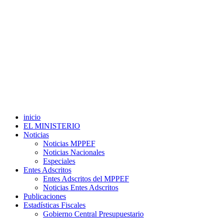
inicio
EL MINISTERIO
Noticias
Noticias MPPEF
Noticias Nacionales
Especiales
Entes Adscritos
Entes Adscritos del MPPEF
Noticias Entes Adscritos
Publicaciones
Estadísticas Fiscales
Gobierno Central Presupuestario