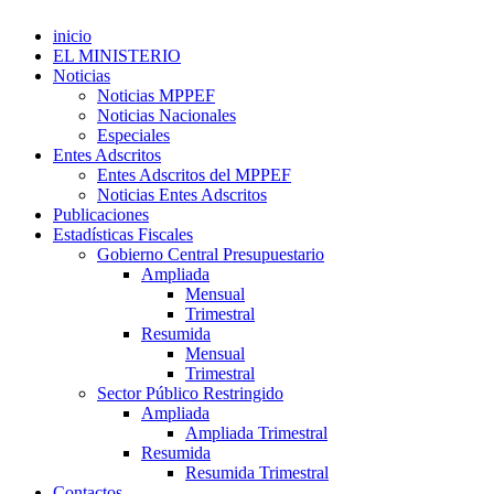
inicio
EL MINISTERIO
Noticias
Noticias MPPEF
Noticias Nacionales
Especiales
Entes Adscritos
Entes Adscritos del MPPEF
Noticias Entes Adscritos
Publicaciones
Estadísticas Fiscales
Gobierno Central Presupuestario
Ampliada
Mensual
Trimestral
Resumida
Mensual
Trimestral
Sector Público Restringido
Ampliada
Ampliada Trimestral
Resumida
Resumida Trimestral
Contactos