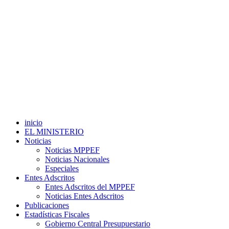
inicio
EL MINISTERIO
Noticias
Noticias MPPEF
Noticias Nacionales
Especiales
Entes Adscritos
Entes Adscritos del MPPEF
Noticias Entes Adscritos
Publicaciones
Estadísticas Fiscales
Gobierno Central Presupuestario