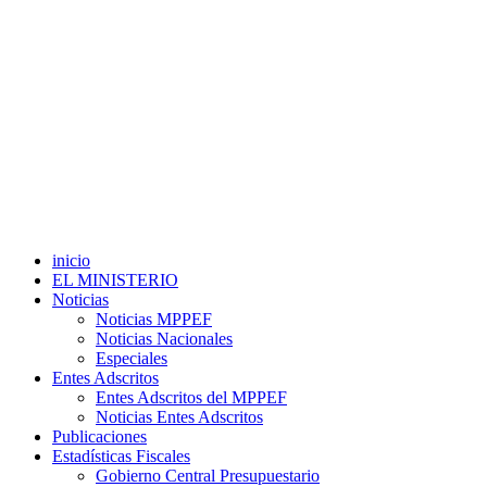
inicio
EL MINISTERIO
Noticias
Noticias MPPEF
Noticias Nacionales
Especiales
Entes Adscritos
Entes Adscritos del MPPEF
Noticias Entes Adscritos
Publicaciones
Estadísticas Fiscales
Gobierno Central Presupuestario