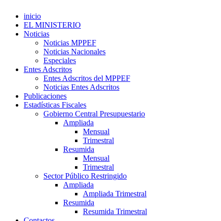
inicio
EL MINISTERIO
Noticias
Noticias MPPEF
Noticias Nacionales
Especiales
Entes Adscritos
Entes Adscritos del MPPEF
Noticias Entes Adscritos
Publicaciones
Estadísticas Fiscales
Gobierno Central Presupuestario
Ampliada
Mensual
Trimestral
Resumida
Mensual
Trimestral
Sector Público Restringido
Ampliada
Ampliada Trimestral
Resumida
Resumida Trimestral
Contactos