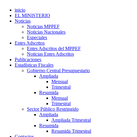
inicio
EL MINISTERIO
Noticias
Noticias MPPEF
Noticias Nacionales
Especiales
Entes Adscritos
Entes Adscritos del MPPEF
Noticias Entes Adscritos
Publicaciones
Estadísticas Fiscales
Gobierno Central Presupuestario
Ampliada
Mensual
Trimestral
Resumida
Mensual
Trimestral
Sector Público Restringido
Ampliada
Ampliada Trimestral
Resumida
Resumida Trimestral
Contactos