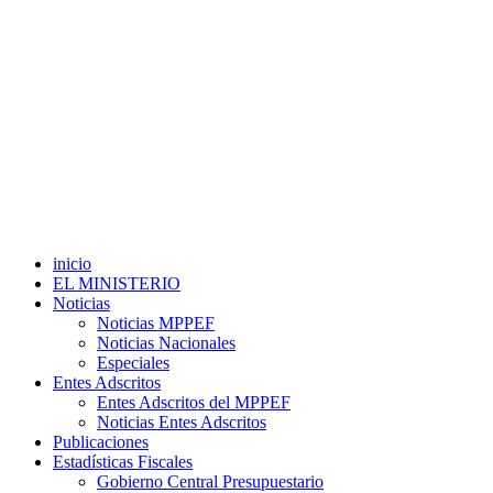
inicio
EL MINISTERIO
Noticias
Noticias MPPEF
Noticias Nacionales
Especiales
Entes Adscritos
Entes Adscritos del MPPEF
Noticias Entes Adscritos
Publicaciones
Estadísticas Fiscales
Gobierno Central Presupuestario