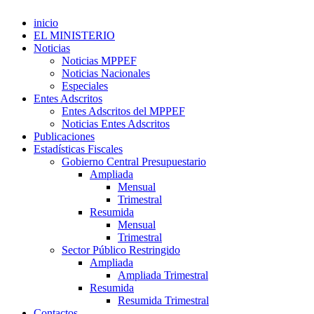
inicio
EL MINISTERIO
Noticias
Noticias MPPEF
Noticias Nacionales
Especiales
Entes Adscritos
Entes Adscritos del MPPEF
Noticias Entes Adscritos
Publicaciones
Estadísticas Fiscales
Gobierno Central Presupuestario
Ampliada
Mensual
Trimestral
Resumida
Mensual
Trimestral
Sector Público Restringido
Ampliada
Ampliada Trimestral
Resumida
Resumida Trimestral
Contactos