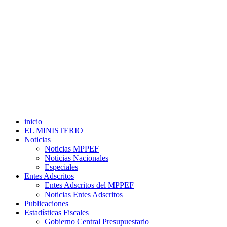
inicio
EL MINISTERIO
Noticias
Noticias MPPEF
Noticias Nacionales
Especiales
Entes Adscritos
Entes Adscritos del MPPEF
Noticias Entes Adscritos
Publicaciones
Estadísticas Fiscales
Gobierno Central Presupuestario