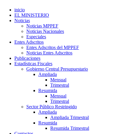
inicio
EL MINISTERIO
Noticias
Noticias MPPEF
Noticias Nacionales
Especiales
Entes Adscritos
Entes Adscritos del MPPEF
Noticias Entes Adscritos
Publicaciones
Estadísticas Fiscales
Gobierno Central Presupuestario
Ampliada
Mensual
Trimestral
Resumida
Mensual
Trimestral
Sector Público Restringido
Ampliada
Ampliada Trimestral
Resumida
Resumida Trimestral
Contactos