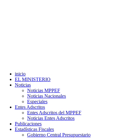
inicio
EL MINISTERIO
Noticias
Noticias MPPEF
Noticias Nacionales
Especiales
Entes Adscritos
Entes Adscritos del MPPEF
Noticias Entes Adscritos
Publicaciones
Estadísticas Fiscales
Gobierno Central Presupuestario