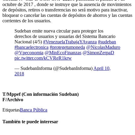
octubre de 2017 , donde se instruye que la ausencia de movimientos
de depósitos, retiros o transferencias no será motivo para inactivar,
bloquear o cancelar las cuentas de depósitos de ahorros y las cuentas
corrientes de los usuarios.
Sudeban emite nueva circular para proteger los
derechos de usuarios y usuarias del Sistema Bancario
Nacional (4/5)
#VenezuelaTrabajaYAvanza
#sudeban
#bancaelectronica
#protegetumoneda
@NicolasMaduro
@Vpeconomia
@MinEcoFinanzas
@SimonZerpaD
pic.twitter.com/kCVReR1krw
— SudebanInforma (@SudebanInforma)
April 10,
2018
T/Mppef (Con información Sudeban)
F/Archivo
Etiquetas
Banca Pública
También te puede interesar