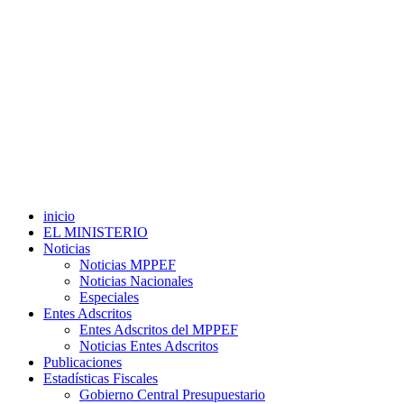
inicio
EL MINISTERIO
Noticias
Noticias MPPEF
Noticias Nacionales
Especiales
Entes Adscritos
Entes Adscritos del MPPEF
Noticias Entes Adscritos
Publicaciones
Estadísticas Fiscales
Gobierno Central Presupuestario