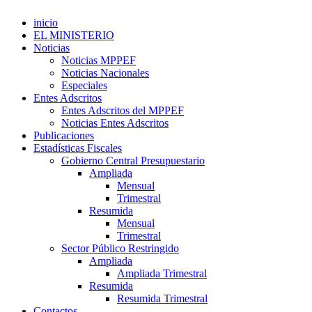
inicio
EL MINISTERIO
Noticias
Noticias MPPEF
Noticias Nacionales
Especiales
Entes Adscritos
Entes Adscritos del MPPEF
Noticias Entes Adscritos
Publicaciones
Estadísticas Fiscales
Gobierno Central Presupuestario
Ampliada
Mensual
Trimestral
Resumida
Mensual
Trimestral
Sector Público Restringido
Ampliada
Ampliada Trimestral
Resumida
Resumida Trimestral
Contactos