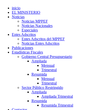
inicio
EL MINISTERIO
Noticias
Noticias MPPEF
Noticias Nacionales
Especiales
Entes Adscritos
Entes Adscritos del MPPEF
Noticias Entes Adscritos
Publicaciones
Estadísticas Fiscales
Gobierno Central Presupuestario
Ampliada
Mensual
Trimestral
Resumida
Mensual
Trimestral
Sector Público Restringido
Ampliada
Ampliada Trimestral
Resumida
Resumida Trimestral
Contactos