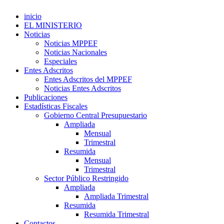
inicio
EL MINISTERIO
Noticias
Noticias MPPEF
Noticias Nacionales
Especiales
Entes Adscritos
Entes Adscritos del MPPEF
Noticias Entes Adscritos
Publicaciones
Estadísticas Fiscales
Gobierno Central Presupuestario
Ampliada
Mensual
Trimestral
Resumida
Mensual
Trimestral
Sector Público Restringido
Ampliada
Ampliada Trimestral
Resumida
Resumida Trimestral
Contactos