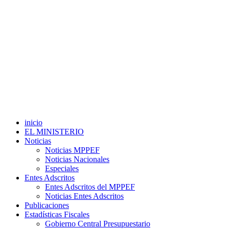
inicio
EL MINISTERIO
Noticias
Noticias MPPEF
Noticias Nacionales
Especiales
Entes Adscritos
Entes Adscritos del MPPEF
Noticias Entes Adscritos
Publicaciones
Estadísticas Fiscales
Gobierno Central Presupuestario