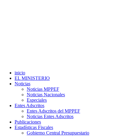
inicio
EL MINISTERIO
Noticias
Noticias MPPEF
Noticias Nacionales
Especiales
Entes Adscritos
Entes Adscritos del MPPEF
Noticias Entes Adscritos
Publicaciones
Estadísticas Fiscales
Gobierno Central Presupuestario