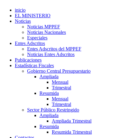
inicio
EL MINISTERIO
Noticias
Noticias MPPEF
Noticias Nacionales
Especiales
Entes Adscritos
Entes Adscritos del MPPEF
Noticias Entes Adscritos
Publicaciones
Estadísticas Fiscales
Gobierno Central Presupuestario
Ampliada
Mensual
Trimestral
Resumida
Mensual
Trimestral
Sector Público Restringido
Ampliada
Ampliada Trimestral
Resumida
Resumida Trimestral
Contactos