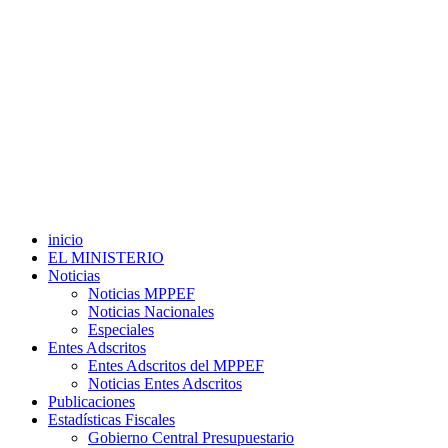
inicio
EL MINISTERIO
Noticias
Noticias MPPEF
Noticias Nacionales
Especiales
Entes Adscritos
Entes Adscritos del MPPEF
Noticias Entes Adscritos
Publicaciones
Estadísticas Fiscales
Gobierno Central Presupuestario