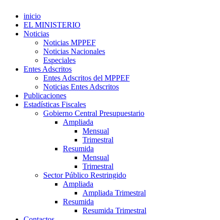
inicio
EL MINISTERIO
Noticias
Noticias MPPEF
Noticias Nacionales
Especiales
Entes Adscritos
Entes Adscritos del MPPEF
Noticias Entes Adscritos
Publicaciones
Estadísticas Fiscales
Gobierno Central Presupuestario
Ampliada
Mensual
Trimestral
Resumida
Mensual
Trimestral
Sector Público Restringido
Ampliada
Ampliada Trimestral
Resumida
Resumida Trimestral
Contactos