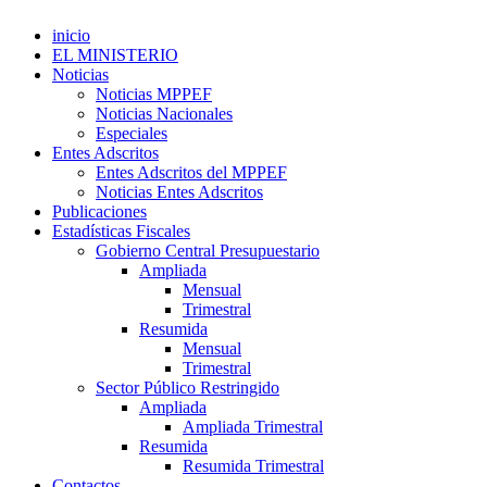
inicio
EL MINISTERIO
Noticias
Noticias MPPEF
Noticias Nacionales
Especiales
Entes Adscritos
Entes Adscritos del MPPEF
Noticias Entes Adscritos
Publicaciones
Estadísticas Fiscales
Gobierno Central Presupuestario
Ampliada
Mensual
Trimestral
Resumida
Mensual
Trimestral
Sector Público Restringido
Ampliada
Ampliada Trimestral
Resumida
Resumida Trimestral
Contactos