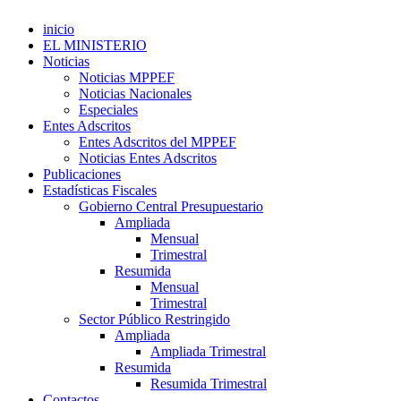
inicio
EL MINISTERIO
Noticias
Noticias MPPEF
Noticias Nacionales
Especiales
Entes Adscritos
Entes Adscritos del MPPEF
Noticias Entes Adscritos
Publicaciones
Estadísticas Fiscales
Gobierno Central Presupuestario
Ampliada
Mensual
Trimestral
Resumida
Mensual
Trimestral
Sector Público Restringido
Ampliada
Ampliada Trimestral
Resumida
Resumida Trimestral
Contactos