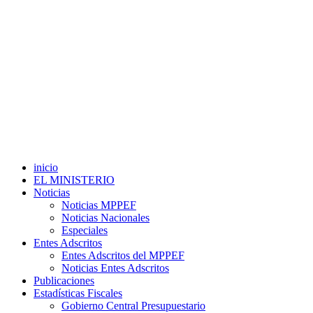
inicio
EL MINISTERIO
Noticias
Noticias MPPEF
Noticias Nacionales
Especiales
Entes Adscritos
Entes Adscritos del MPPEF
Noticias Entes Adscritos
Publicaciones
Estadísticas Fiscales
Gobierno Central Presupuestario