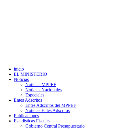
inicio
EL MINISTERIO
Noticias
Noticias MPPEF
Noticias Nacionales
Especiales
Entes Adscritos
Entes Adscritos del MPPEF
Noticias Entes Adscritos
Publicaciones
Estadísticas Fiscales
Gobierno Central Presupuestario