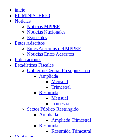
inicio
EL MINISTERIO
Noticias
Noticias MPPEF
Noticias Nacionales
Especiales
Entes Adscritos
Entes Adscritos del MPPEF
Noticias Entes Adscritos
Publicaciones
Estadísticas Fiscales
Gobierno Central Presupuestario
Ampliada
Mensual
Trimestral
Resumida
Mensual
Trimestral
Sector Público Restringido
Ampliada
Ampliada Trimestral
Resumida
Resumida Trimestral
Contactos