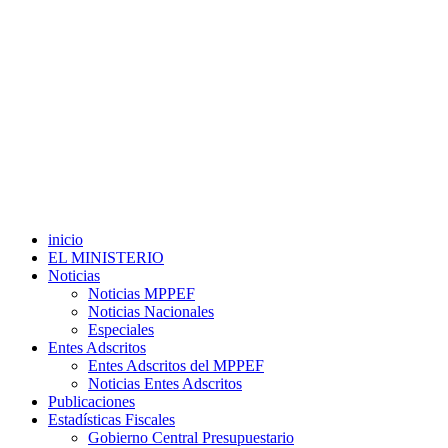
inicio
EL MINISTERIO
Noticias
Noticias MPPEF
Noticias Nacionales
Especiales
Entes Adscritos
Entes Adscritos del MPPEF
Noticias Entes Adscritos
Publicaciones
Estadísticas Fiscales
Gobierno Central Presupuestario