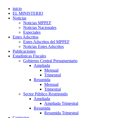
inicio
EL MINISTERIO
Noticias
Noticias MPPEF
Noticias Nacionales
Especiales
Entes Adscritos
Entes Adscritos del MPPEF
Noticias Entes Adscritos
Publicaciones
Estadísticas Fiscales
Gobierno Central Presupuestario
Ampliada
Mensual
Trimestral
Resumida
Mensual
Trimestral
Sector Público Restringido
Ampliada
Ampliada Trimestral
Resumida
Resumida Trimestral
Contactos