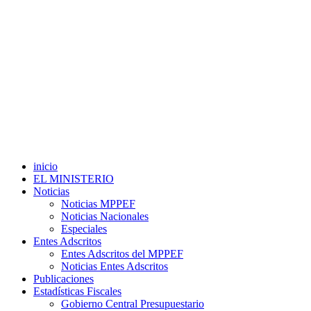
inicio
EL MINISTERIO
Noticias
Noticias MPPEF
Noticias Nacionales
Especiales
Entes Adscritos
Entes Adscritos del MPPEF
Noticias Entes Adscritos
Publicaciones
Estadísticas Fiscales
Gobierno Central Presupuestario