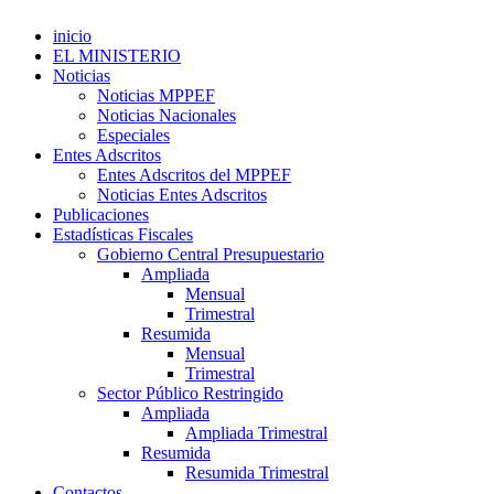
inicio
EL MINISTERIO
Noticias
Noticias MPPEF
Noticias Nacionales
Especiales
Entes Adscritos
Entes Adscritos del MPPEF
Noticias Entes Adscritos
Publicaciones
Estadísticas Fiscales
Gobierno Central Presupuestario
Ampliada
Mensual
Trimestral
Resumida
Mensual
Trimestral
Sector Público Restringido
Ampliada
Ampliada Trimestral
Resumida
Resumida Trimestral
Contactos