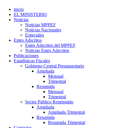
inicio
EL MINISTERIO
Noticias
Noticias MPPEF
Noticias Nacionales
Especiales
Entes Adscritos
Entes Adscritos del MPPEF
Noticias Entes Adscritos
Publicaciones
Estadísticas Fiscales
Gobierno Central Presupuestario
Ampliada
Mensual
Trimestral
Resumida
Mensual
Trimestral
Sector Público Restringido
Ampliada
Ampliada Trimestral
Resumida
Resumida Trimestral
Contactos