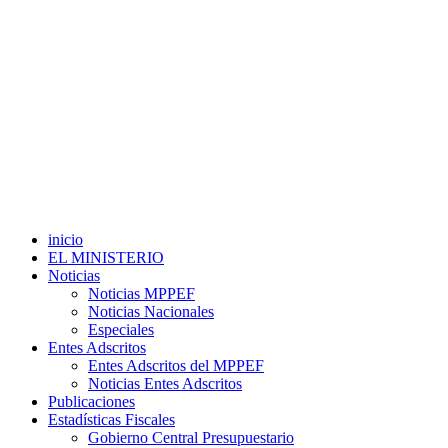
inicio
EL MINISTERIO
Noticias
Noticias MPPEF
Noticias Nacionales
Especiales
Entes Adscritos
Entes Adscritos del MPPEF
Noticias Entes Adscritos
Publicaciones
Estadísticas Fiscales
Gobierno Central Presupuestario