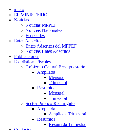
inicio
EL MINISTERIO
Noticias
Noticias MPPEF
Noticias Nacionales
Especiales
Entes Adscritos
Entes Adscritos del MPPEF
Noticias Entes Adscritos
Publicaciones
Estadísticas Fiscales
Gobierno Central Presupuestario
Ampliada
Mensual
Trimestral
Resumida
Mensual
Trimestral
Sector Público Restringido
Ampliada
Ampliada Trimestral
Resumida
Resumida Trimestral
Contactos