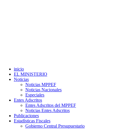
inicio
EL MINISTERIO
Noticias
Noticias MPPEF
Noticias Nacionales
Especiales
Entes Adscritos
Entes Adscritos del MPPEF
Noticias Entes Adscritos
Publicaciones
Estadísticas Fiscales
Gobierno Central Presupuestario