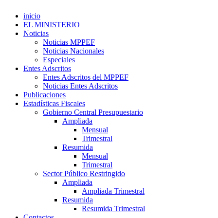
inicio
EL MINISTERIO
Noticias
Noticias MPPEF
Noticias Nacionales
Especiales
Entes Adscritos
Entes Adscritos del MPPEF
Noticias Entes Adscritos
Publicaciones
Estadísticas Fiscales
Gobierno Central Presupuestario
Ampliada
Mensual
Trimestral
Resumida
Mensual
Trimestral
Sector Público Restringido
Ampliada
Ampliada Trimestral
Resumida
Resumida Trimestral
Contactos