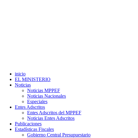
inicio
EL MINISTERIO
Noticias
Noticias MPPEF
Noticias Nacionales
Especiales
Entes Adscritos
Entes Adscritos del MPPEF
Noticias Entes Adscritos
Publicaciones
Estadísticas Fiscales
Gobierno Central Presupuestario