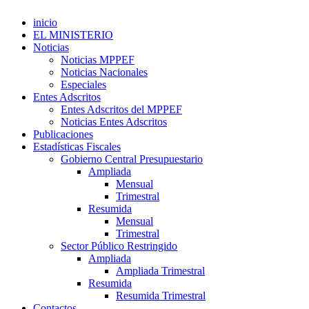
inicio
EL MINISTERIO
Noticias
Noticias MPPEF
Noticias Nacionales
Especiales
Entes Adscritos
Entes Adscritos del MPPEF
Noticias Entes Adscritos
Publicaciones
Estadísticas Fiscales
Gobierno Central Presupuestario
Ampliada
Mensual
Trimestral
Resumida
Mensual
Trimestral
Sector Público Restringido
Ampliada
Ampliada Trimestral
Resumida
Resumida Trimestral
Contactos