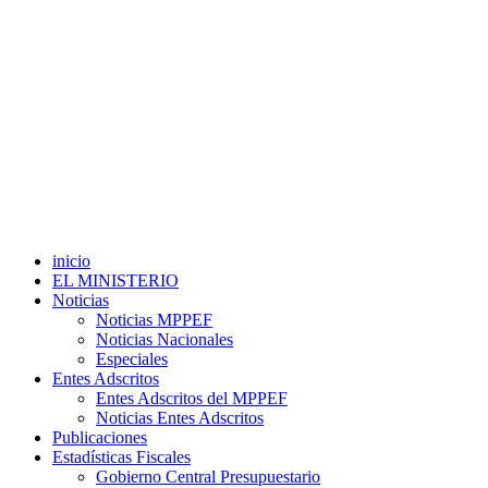
inicio
EL MINISTERIO
Noticias
Noticias MPPEF
Noticias Nacionales
Especiales
Entes Adscritos
Entes Adscritos del MPPEF
Noticias Entes Adscritos
Publicaciones
Estadísticas Fiscales
Gobierno Central Presupuestario