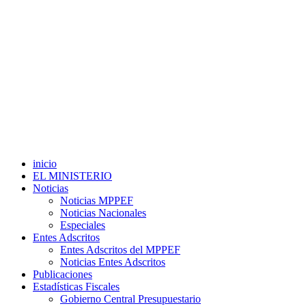
inicio
EL MINISTERIO
Noticias
Noticias MPPEF
Noticias Nacionales
Especiales
Entes Adscritos
Entes Adscritos del MPPEF
Noticias Entes Adscritos
Publicaciones
Estadísticas Fiscales
Gobierno Central Presupuestario