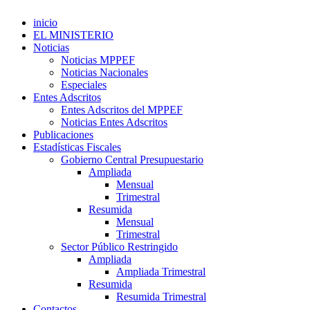
inicio
EL MINISTERIO
Noticias
Noticias MPPEF
Noticias Nacionales
Especiales
Entes Adscritos
Entes Adscritos del MPPEF
Noticias Entes Adscritos
Publicaciones
Estadísticas Fiscales
Gobierno Central Presupuestario
Ampliada
Mensual
Trimestral
Resumida
Mensual
Trimestral
Sector Público Restringido
Ampliada
Ampliada Trimestral
Resumida
Resumida Trimestral
Contactos