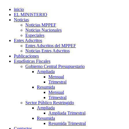
inicio
EL MINISTERIO
Noticias
Noticias MPPEF
Noticias Nacionales
Especiales
Entes Adscritos
Entes Adscritos del MPPEF
Noticias Entes Adscritos
Publicaciones
Estadísticas Fiscales
Gobierno Central Presupuestario
Ampliada
Mensual
Trimestral
Resumida
Mensual
Trimestral
Sector Público Restringido
Ampliada
Ampliada Trimestral
Resumida
Resumida Trimestral
Contactos