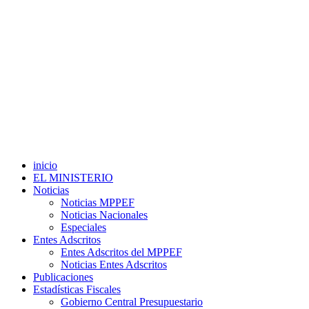
inicio
EL MINISTERIO
Noticias
Noticias MPPEF
Noticias Nacionales
Especiales
Entes Adscritos
Entes Adscritos del MPPEF
Noticias Entes Adscritos
Publicaciones
Estadísticas Fiscales
Gobierno Central Presupuestario