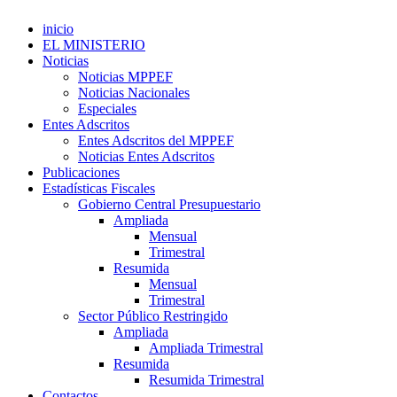
inicio
EL MINISTERIO
Noticias
Noticias MPPEF
Noticias Nacionales
Especiales
Entes Adscritos
Entes Adscritos del MPPEF
Noticias Entes Adscritos
Publicaciones
Estadísticas Fiscales
Gobierno Central Presupuestario
Ampliada
Mensual
Trimestral
Resumida
Mensual
Trimestral
Sector Público Restringido
Ampliada
Ampliada Trimestral
Resumida
Resumida Trimestral
Contactos