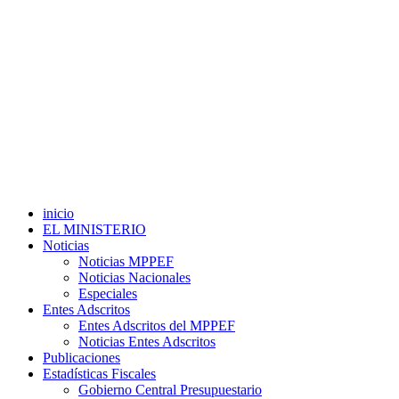
inicio
EL MINISTERIO
Noticias
Noticias MPPEF
Noticias Nacionales
Especiales
Entes Adscritos
Entes Adscritos del MPPEF
Noticias Entes Adscritos
Publicaciones
Estadísticas Fiscales
Gobierno Central Presupuestario