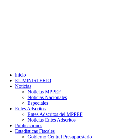
inicio
EL MINISTERIO
Noticias
Noticias MPPEF
Noticias Nacionales
Especiales
Entes Adscritos
Entes Adscritos del MPPEF
Noticias Entes Adscritos
Publicaciones
Estadísticas Fiscales
Gobierno Central Presupuestario