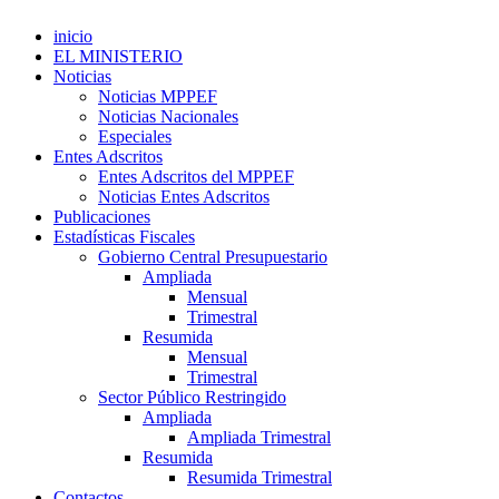
inicio
EL MINISTERIO
Noticias
Noticias MPPEF
Noticias Nacionales
Especiales
Entes Adscritos
Entes Adscritos del MPPEF
Noticias Entes Adscritos
Publicaciones
Estadísticas Fiscales
Gobierno Central Presupuestario
Ampliada
Mensual
Trimestral
Resumida
Mensual
Trimestral
Sector Público Restringido
Ampliada
Ampliada Trimestral
Resumida
Resumida Trimestral
Contactos