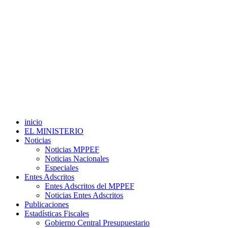
inicio
EL MINISTERIO
Noticias
Noticias MPPEF
Noticias Nacionales
Especiales
Entes Adscritos
Entes Adscritos del MPPEF
Noticias Entes Adscritos
Publicaciones
Estadísticas Fiscales
Gobierno Central Presupuestario