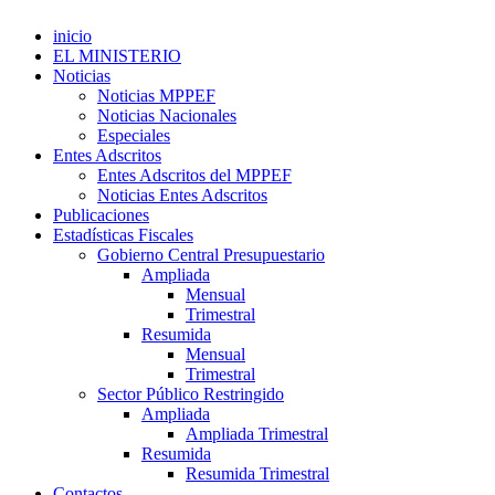
inicio
EL MINISTERIO
Noticias
Noticias MPPEF
Noticias Nacionales
Especiales
Entes Adscritos
Entes Adscritos del MPPEF
Noticias Entes Adscritos
Publicaciones
Estadísticas Fiscales
Gobierno Central Presupuestario
Ampliada
Mensual
Trimestral
Resumida
Mensual
Trimestral
Sector Público Restringido
Ampliada
Ampliada Trimestral
Resumida
Resumida Trimestral
Contactos