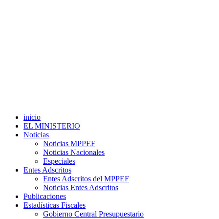
inicio
EL MINISTERIO
Noticias
Noticias MPPEF
Noticias Nacionales
Especiales
Entes Adscritos
Entes Adscritos del MPPEF
Noticias Entes Adscritos
Publicaciones
Estadísticas Fiscales
Gobierno Central Presupuestario