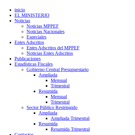
inicio
EL MINISTERIO
Noticias
Noticias MPPEF
Noticias Nacionales
Especiales
Entes Adscritos
Entes Adscritos del MPPEF
Noticias Entes Adscritos
Publicaciones
Estadísticas Fiscales
Gobierno Central Presupuestario
Ampliada
Mensual
Trimestral
Resumida
Mensual
Trimestral
Sector Público Restringido
Ampliada
Ampliada Trimestral
Resumida
Resumida Trimestral
Contactos