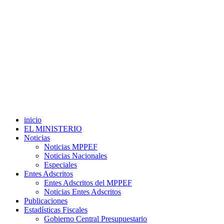
inicio
EL MINISTERIO
Noticias
Noticias MPPEF
Noticias Nacionales
Especiales
Entes Adscritos
Entes Adscritos del MPPEF
Noticias Entes Adscritos
Publicaciones
Estadísticas Fiscales
Gobierno Central Presupuestario