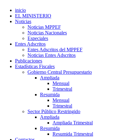
inicio
EL MINISTERIO
Noticias
Noticias MPPEF
Noticias Nacionales
Especiales
Entes Adscritos
Entes Adscritos del MPPEF
Noticias Entes Adscritos
Publicaciones
Estadísticas Fiscales
Gobierno Central Presupuestario
Ampliada
Mensual
Trimestral
Resumida
Mensual
Trimestral
Sector Público Restringido
Ampliada
Ampliada Trimestral
Resumida
Resumida Trimestral
Contactos