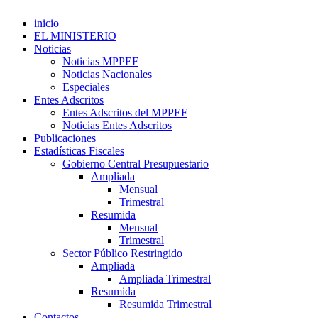
inicio
EL MINISTERIO
Noticias
Noticias MPPEF
Noticias Nacionales
Especiales
Entes Adscritos
Entes Adscritos del MPPEF
Noticias Entes Adscritos
Publicaciones
Estadísticas Fiscales
Gobierno Central Presupuestario
Ampliada
Mensual
Trimestral
Resumida
Mensual
Trimestral
Sector Público Restringido
Ampliada
Ampliada Trimestral
Resumida
Resumida Trimestral
Contactos