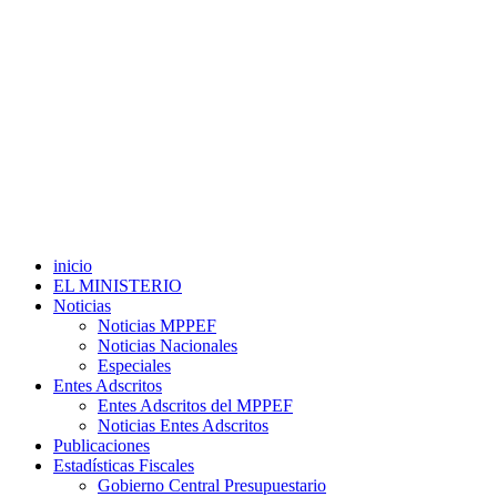
inicio
EL MINISTERIO
Noticias
Noticias MPPEF
Noticias Nacionales
Especiales
Entes Adscritos
Entes Adscritos del MPPEF
Noticias Entes Adscritos
Publicaciones
Estadísticas Fiscales
Gobierno Central Presupuestario